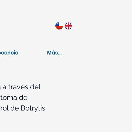
ocencia
Más...
 a través del
a toma de
rol de Botrytis