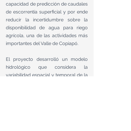
capacidad de predicción de caudales
de escorrentía superficial y por ende
reducir la incertidumbre sobre la
disponibilidad de agua para riego
agrícola, una de las actividades más
importantes del Valle de Copiapó.
El proyecto desarrolló un modelo
hidrológico que considera la
variabilidad espacial y temporal de la
cobertura de nieves y las pérdidas de
agua por sublimación del manto
nival, lo que permitió estimar con
mayor precisión las componentes del
balance de masa de nieve en la
cuenca. Este conocimiento fue
transferido de forma simplificada y