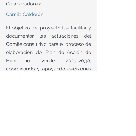
Colaboradores:
Camila Calderón
El objetivo del proyecto fue facilitar y
documentar las actuaciones del
Comité consultivo para el proceso de
elaboración del Plan de Acción de
Hidrógeno Verde
2023-2030
,
coordinando y apoyando decisiones
estratégicas respecto a su avance,
mediante metodologías que
permitieran la búsqueda de
consensos y la construcción de
acuerdos de manera transparente y
participativa. Durante la ejecución del
proyecto se facilita una instancia del
comité y se realizan tareas de registro